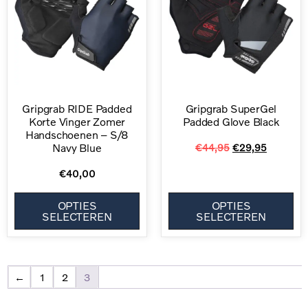
Gripgrab RIDE Padded
Gripgrab SuperGel
Korte Vinger Zomer
Padded Glove Black
Handschoenen – S/8
Navy Blue
€
44,95
€
29,95
€
40,00
OPTIES
OPTIES
SELECTEREN
SELECTEREN
←
1
2
3