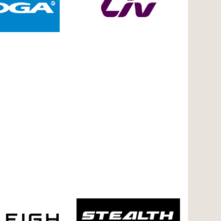
ER
MEER
ER
OVER
Liv