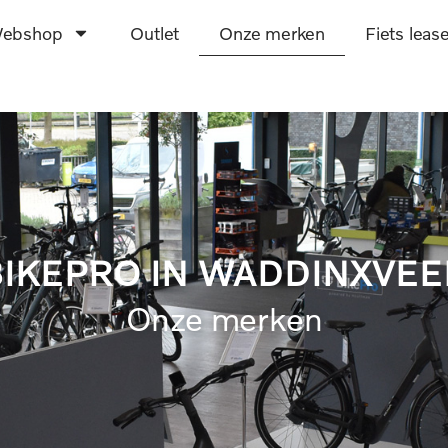
ebshop
Outlet
Onze merken
Fiets leas
IKEPRO IN WADDINXVE
Onze merken