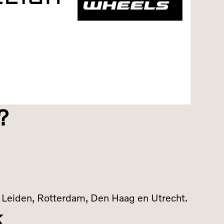
ER
MEER
ER
OVER
er over
Meer over
aleigh
Cipollini
Stealth Wheels
?
, Leiden, Rotterdam, Den Haag en Utrecht.
k