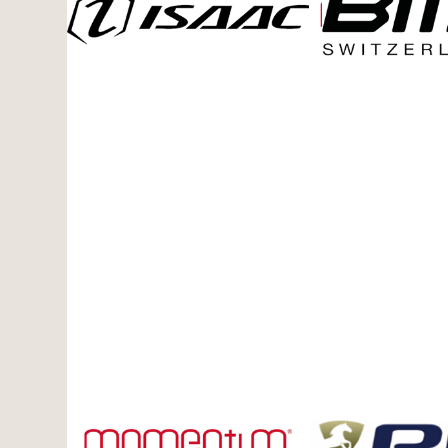
MEER
MEE
OVER
OVE
Isaac
BMC