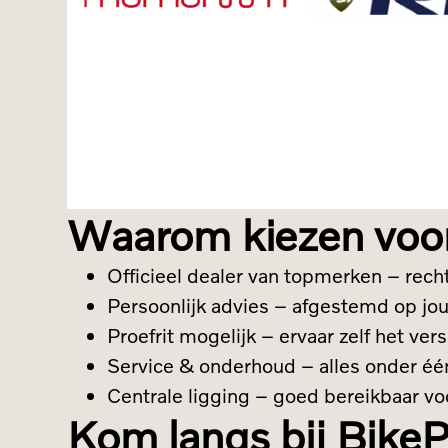
MEER
MEE
OVER
OVE
Momentum
RIH
Waarom kiezen voo
Officieel dealer van topmerken – rech
Persoonlijk advies – afgestemd op jouw
Proefrit mogelijk – ervaar zelf het ve
Service & onderhoud – alles onder éé
Centrale ligging – goed bereikbaar vo
Kom langs bij Bike