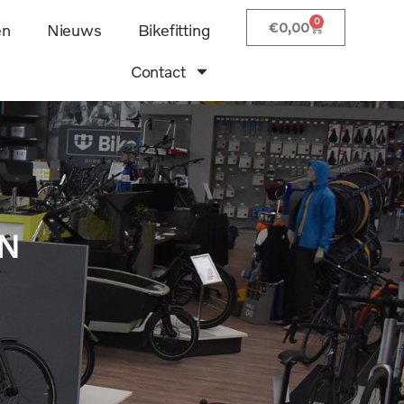
0
€
0,00
en
Nieuws
Bikefitting
Contact
EN