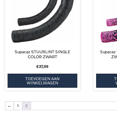
Supacaz STUURLINT SINGLE
Supacaz
COLOR ZWART
ZW
€
37,99
TOEVOEGEN AAN
T
WINKELWAGEN
←
1
2