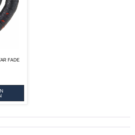
TAR FADE
AN
N