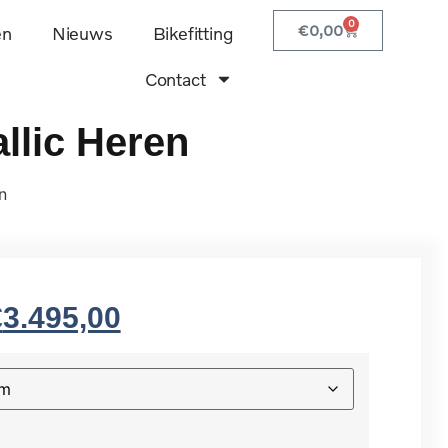
0
€
0,00
en
Nieuws
Bikefitting
Contact
llic Heren
n
€
3.495,00