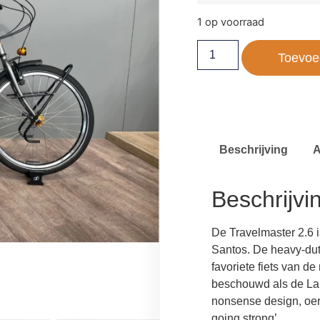
1 op voorraad
Toevoe
Beschrijving
A
Beschrijvi
De Travelmaster 2.6 i
Santos. De heavy-duty
favoriete fiets van d
beschouwd als de La
nonsense design, oerde
going strong’..