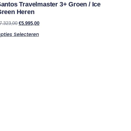
antos Travelmaster 3+ Groen / Ice
Green Heren
7.323,00
€
5.995,00
pties Selecteren