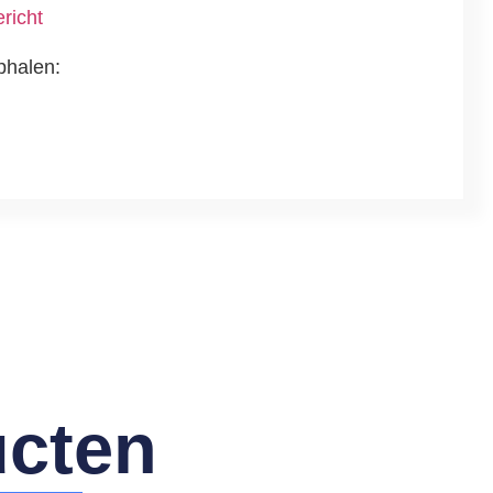
richt
phalen:
ucten