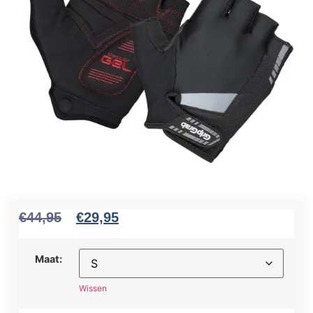
€
44,95
€
29,95
Maat:
Wissen