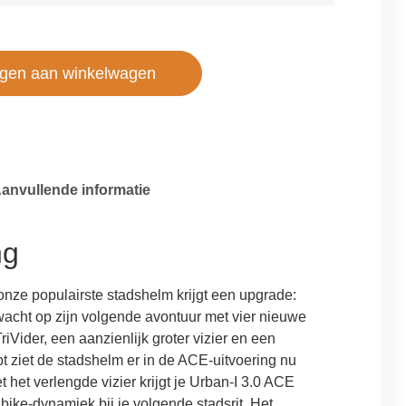
gen aan winkelwagen
anvullende informatie
ng
onze populairste stadshelm krijgt een upgrade:
acht op zijn volgende avontuur met vier nieuwe
iVider, een aanzienlijk groter vizier en een
t ziet de stadshelm er in de ACE-uitvoering nu
et het verlengde vizier krijgt je Urban-I 3.0 ACE
ike-dynamiek bij je volgende stadsrit. Het