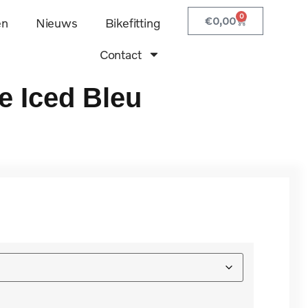
0
€
0,00
en
Nieuws
Bikefitting
Contact
e Iced Bleu