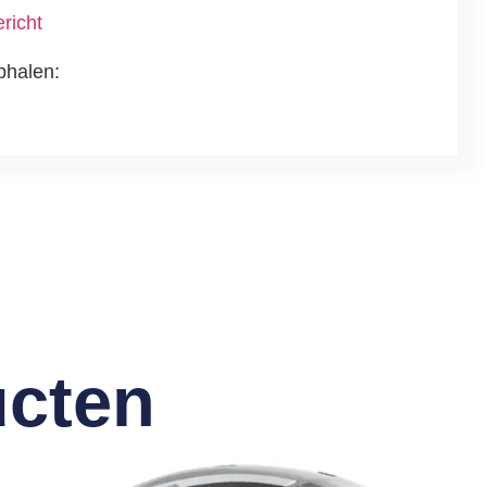
richt
phalen:
ucten