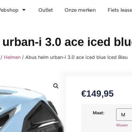
ebshop
Outlet
Onze merken
Fiets leas
urban-i 3.0 ace iced blu
/
Helmen
/ Abus helm urban-i 3.0 ace iced blue Iced Bleu
€
149,95
Maat:
Wissen