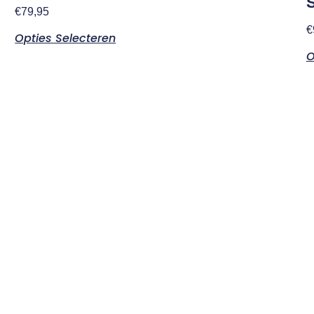
S
€
79,95
€
Opties Selecteren
O