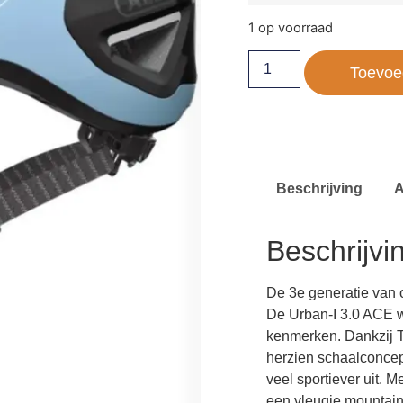
1 op voorraad
Toevoe
Beschrijving
A
Beschrijvi
De 3e generatie van 
De Urban-I 3.0 ACE w
kenmerken. Dankzij Tr
herzien schaalconcep
veel sportiever uit. M
een vleugje mountainb