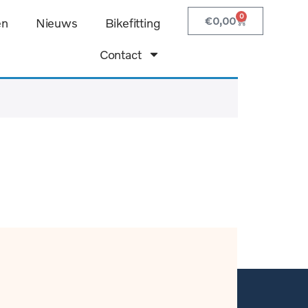
0
€
0,00
en
Nieuws
Bikefitting
Contact